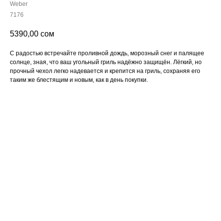
Weber
7176
5390,00
сом
С радостью встречайте проливной дождь, морозный снег и палящее
солнце, зная, что ваш угольный гриль надёжно защищён. Лёгкий, но
прочный чехол легко надевается и крепится на гриль, сохраняя его
таким же блестящим и новым, как в день покупки.