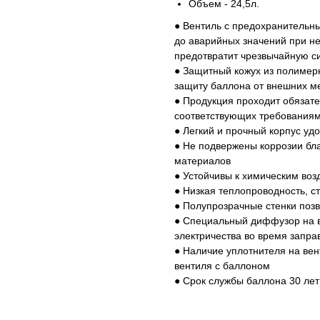
Объем - 24,5л.
● Вентиль с предохранительн
до аварийных значений при не
предотвратит чрезвычайную с
● Защитный кожух из полимер
защиту баллона от внешних ме
● Продукция проходит обязат
соответствующих требования
● Легкий и прочный корпус уд
● Не подвержены коррозии бл
материалов
● Устойчивы к химическим во
● Низкая теплопроводность, 
● Полупрозрачные стенки позв
● Специальный диффузор на в
электричества во время запра
● Наличие уплотнителя на ве
вентиля с баллоном
● Срок службы баллона 30 лет