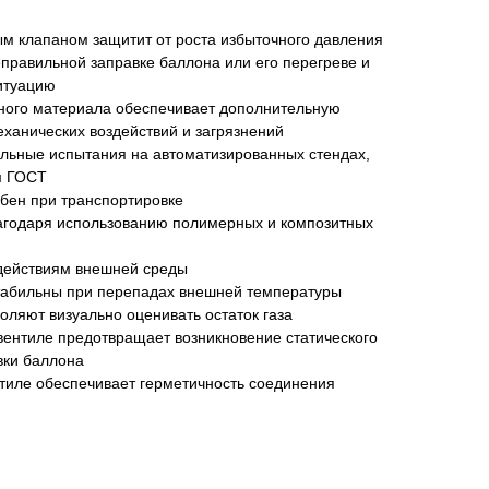
ым клапаном защитит от роста избыточного давления
правильной заправке баллона или его перегреве и
итуацию
ного материала обеспечивает дополнительную
ханических воздействий и загрязнений
ельные испытания на автоматизированных стендах,
м ГОСТ
обен при транспортировке
агодаря использованию полимерных и композитных
здействиям внешней среды
стабильны при перепадах внешней температуры
оляют визуально оценивать остаток газа
ентиле предотвращает возникновение статического
вки баллона
нтиле обеспечивает герметичность соединения