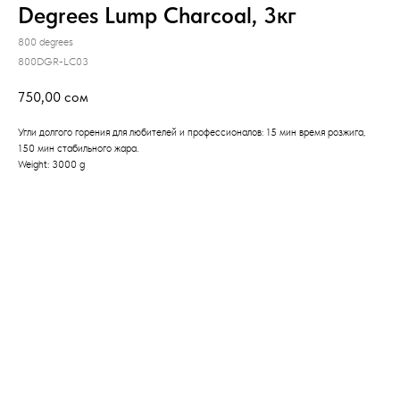
Degrees Lump Charcoal, 3кг
800 degrees
800DGR-LC03
750,00
сом
Угли долгого горения для любителей и профессионалов: 15 мин время розжига,
150 мин стабильного жара.
Weight: 3000 g